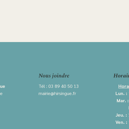
Nous joindre
Horai
gue
Tél : 03 89 40 50 13
Hora
ie
mairie@hirsingue.fr
Lun. :
Mar. 
Jeu. :
Ven. :