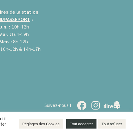
ires de la station
I/PASSEPORT
:
Lun. :
10h-12h
Mar. :
16h-19h
Mer. :
8h-12h
:
10h-12h &
14h-17h
Suivez-nous !
 fil
lter
Réglages des Cookies
Tout accepter
Tout refuser