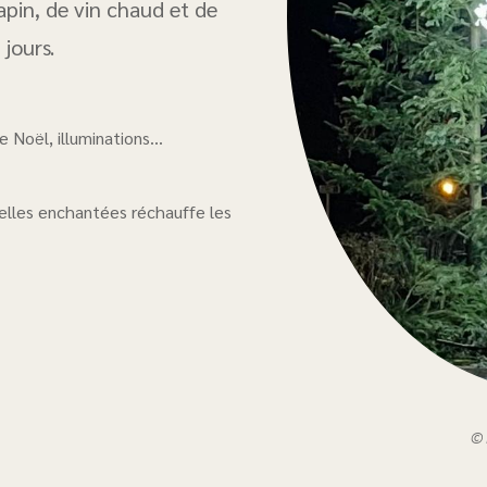
apin, de vin chaud et de
• Associations
 jours.
de Noël, illuminations…
celles enchantées réchauffe les
© 