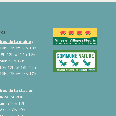
res
ires de la mairie
:
10h-12h et 16h-18h
:
9h-12h et
16h-19h
Mer. :
8h-12h
10
h-12h et 16h-18h
10h-12h et
14h-17h
ires de la station
I/PASSEPORT
:
Lun. :
10h-12h
Mar. :
16h-19h