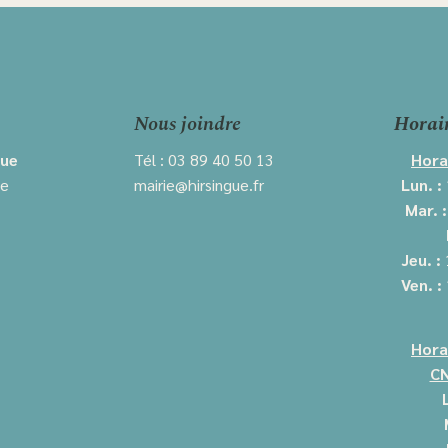
Nous joindre
Horai
gue
Tél : 03 89 40 50 13
Hora
ie
mairie@hirsingue.fr
Lun. :
Mar. 
Jeu. :
Ven. :
Hora
CN