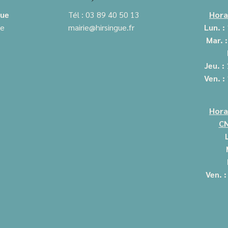
gue
Tél : 03 89 40 50 13
Hora
ie
mairie@hirsingue.fr
Lun. :
Mar. 
Jeu. :
Ven. :
Hora
CN
Ven. 